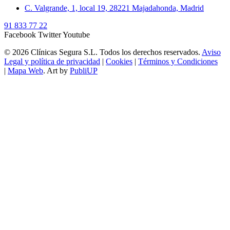
C. Valgrande, 1, local 19, 28221 Majadahonda, Madrid
91 833 77 22
Facebook
Twitter
Youtube
© 2026 Clínicas Segura S.L. Todos los derechos reservados.
Aviso
Legal y política de privacidad
|
Cookies
|
Términos y Condiciones
|
Mapa Web
. Art by
PubliUP