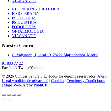
VIASANATIO
NUTRICIÓN Y DIETÉTICA
FISIOTERAPIA
PSICOLOGÍA
PSIQUIATRÍA
PODOLOGÍA
OFTALMOLOGIA
VIASANATIO
Nuestro Centro
C. Valgrande, 1, local 19, 28221 Majadahonda, Madrid
91 833 77 22
Facebook
Twitter
Youtube
© 2026 Clínicas Segura S.L. Todos los derechos reservados.
Aviso
Legal y política de privacidad
|
Cookies
|
Términos y Condiciones
|
Mapa Web
. Art by
PubliUP