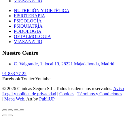
VIASANATIO
NUTRICIÓN Y DIETÉTICA
FISIOTERAPIA
PSICOLOGÍA
PSIQUIATRÍA
PODOLOGÍA
OFTALMOLOGIA
VIASANATIO
Nuestro Centro
C. Valgrande, 1, local 19, 28221 Majadahonda, Madrid
91 833 77 22
Facebook
Twitter
Youtube
© 2026 Clínicas Segura S.L. Todos los derechos reservados.
Aviso
Legal y política de privacidad
|
Cookies
|
Términos y Condiciones
|
Mapa Web
. Art by
PubliUP