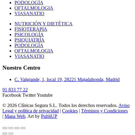
PODOLOGÍA
OFTALMOLOGIA
VIASANATIO
NUTRICIÓN Y DIETÉTICA
FISIOTERAPIA
PSICOLOGÍA
PSIQUIATRÍA
PODOLOGÍA
OFTALMOLOGIA
VIASANATIO
Nuestro Centro
C. Valgrande, 1, local 19, 28221 Majadahonda, Madrid
91 833 77 22
Facebook
Twitter
Youtube
© 2026 Clínicas Segura S.L. Todos los derechos reservados.
Aviso
Legal y política de privacidad
|
Cookies
|
Términos y Condiciones
|
Mapa Web
. Art by
PubliUP