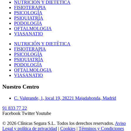
NUTRICIÓN Y DIETÉTICA
FISIOTERAPIA
PSICOLOGÍA
PSIQUIATRÍA
PODOLOGÍA
OFTALMOLOGIA
VIASANATIO
NUTRICIÓN Y DIETÉTICA
FISIOTERAPIA
PSICOLOGÍA
PSIQUIATRÍA
PODOLOGÍA
OFTALMOLOGIA
VIASANATIO
Nuestro Centro
C. Valgrande, 1, local 19, 28221 Majadahonda, Madrid
91 833 77 22
Facebook
Twitter
Youtube
© 2026 Clínicas Segura S.L. Todos los derechos reservados.
Aviso
Legal y política de privacidad
|
Cookies
|
Términos y Condiciones