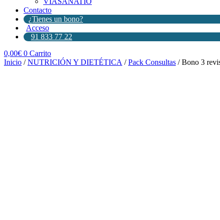
VIASANATIO
Contacto
¿Tienes un bono?
Acceso
91 833 77 22
0,00
€
0
Carrito
Inicio
/
NUTRICIÓN Y DIETÉTICA
/
Pack Consultas
/ Bono 3 re