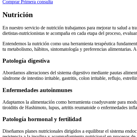
Comprar Primera consulta
Nutrición
En nuestro servicio de nutrición trabajamos para mejorar tu salud a tr
dietistas-nutricionistas te acompaña en cada etapa del proceso, evaluand
Entendemos la nutrición como una herramienta terapéutica fundamental 
tu metabolismo, hábitos, sintomatología y preferencias alimentarias. 
Patología digestiva
Abordamos alteraciones del sistema digestivo mediante pautas alimenta
síndrome de intestino irritable, gastritis, colon irritable, reflujo, estre
Enfermedades autoinmunes
Adaptamos la alimentación como herramienta coadyuvante para modular
tiroiditis de Hashimoto, lupus, artritis reumatoide o enfermedades inflam
Patología hormonal y fertilidad
Diseñamos planes nutricionales dirigidos a equilibrar el sistema endo
resistencia a la insulina y acompañamiento nutricional en procesos de fe