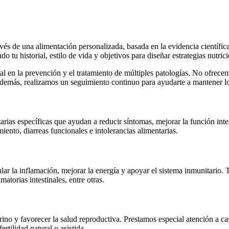
avés de una alimentación personalizada, basada en la evidencia científi
o tu historial, estilo de vida y objetivos para diseñar estrategias nutrici
en la prevención y el tratamiento de múltiples patologías. No ofrecemo
Además, realizamos un seguimiento continuo para ayudarte a mantener los
rias específicas que ayudan a reducir síntomas, mejorar la función intes
ñimiento, diarreas funcionales e intolerancias alimentarias.
 la inflamación, mejorar la energía y apoyar el sistema inmunitario.
atorias intestinales, entre otras.
crino y favorecer la salud reproductiva. Prestamos especial atención a 
rtilidad natural o asistida.